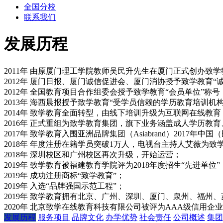
全国分校
联系我们
发展历程
2011年 由原厦门理工学院教师吴民升先生在厦门正式创办致学
2012年 厦门日报、厦门诚信促进会、厦门消协授予致学教育“
2012年 全国教育项目合作组委会授予致学教育“会员单位”称号
2013年 海西晨报授予致学教育“受学员信赖的学历教育培训机构
2014年 致学教育全面转型，由线下培训升级为互联网在线教育
2016年 正式重组为致学教育集团，旗下业务涵盖成人学历教
2017年 致学教育入围亚洲品牌集团（Asiabrand）2017年
2018年 年度注册在籍学员突破1万人，电视台主持人艾薇为致
2018年 深圳校区和广州校区再次升级，开始运营；
2019年 致学教育被福建教育学院评为2018年度招生“先进单位”
2019年 成功注册商标“致学教育”；
2019年 入选“品牌强国示范工程”；
2019年 致学教育拥有北京、广州、深圳、厦门、泉州、福州
2020年 北京致学在线教育科技有限公司被评为AAA级信用企业
发展历程
服务项目
品牌文化
办学优势
社会责任
公司概述
集团