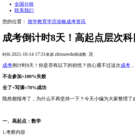
全国分校
联系我们
您的位置：
致学教育
学历攻略
成考资讯
成考倒计时8天！高起点层次科
2021-10-14 17:31
zhixueedu
次
时间:
来源:
阅读数:
成考
倒计时8天！你是否有以下的担忧？担心通不过这次
成考
，
不去参加=100%失败
去了+写满=70%成功
既然都报考了，为什么不再坚持一下？今天小编为大家整理了
一、高起点：数学
1.考察内容