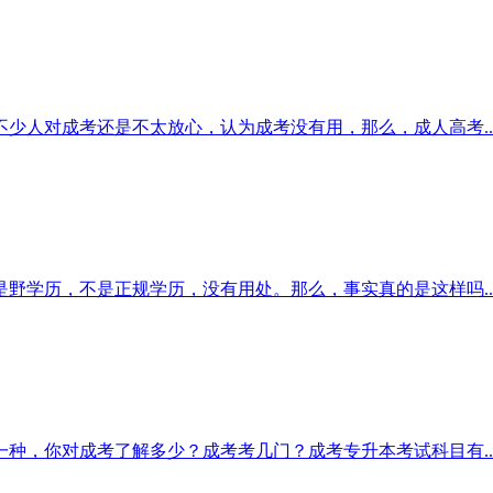
少人对成考还是不太放心，认为成考没有用，那么，成人高考..
野学历，不是正规学历，没有用处。那么，事实真的是这样吗..
种，你对成考了解多少？成考考几门？成考专升本考试科目有..