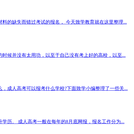
的缺失而错过考试的报名， 今天致学教育就在这里整理...
候并没有太用功，以至于自己没有考上好的高校，以至...
成人高考可以报考什么学校?下面致学小编整理了一些关...
历。 成人高考一般在每年的8月底网报，报名工作分为...